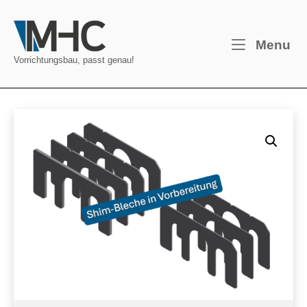
Skip
to
Home
content
M
Menu
Vorrichtungsbau, passt genau!